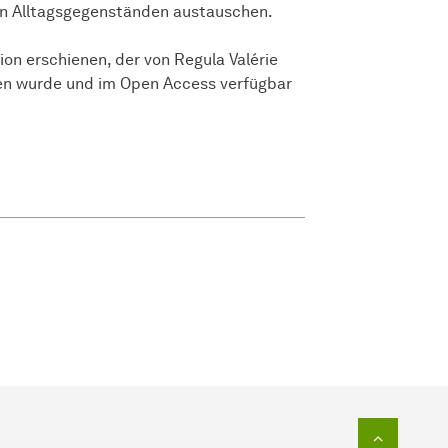
von Alltagsgegenständen austauschen.
ion erschienen, der von Regula Valérie
en wurde und im Open Access verfügbar
Zum Seit