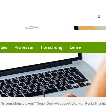
lles
Professur
Forschung
Lehre
ind hier:
artseite
"Is something broken?" Neuer Open-Access-Artikel von Ronja Trischl