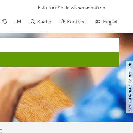
Fakultät Sozialwissenschaften
Suche
Kontrast
English
© Aliona Kardash​/​TU Dortmund
er