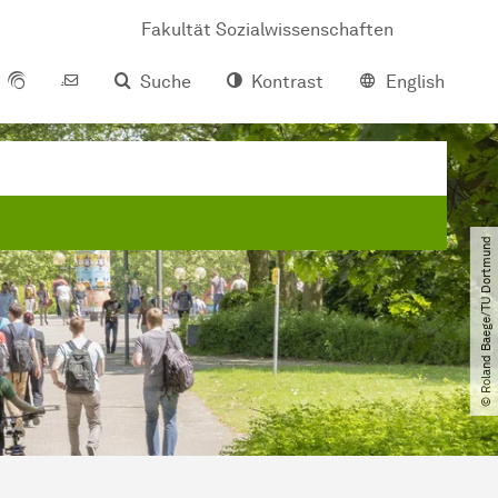
Fakultät Sozialwissenschaften
Suche
Kontrast
English
© Roland Baege​/​TU Dortmund