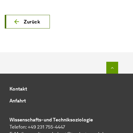
Zurück
Zum Seit
Kontakt
Anfahrt
Wissenschafts- und Techniksoziologie
Telefon: +49 231 755-4447