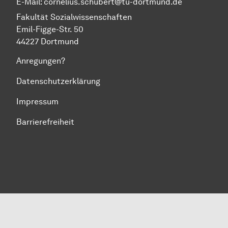
E-Mail:
cornelius.schubert@tu-dortmund.de
Fa­kul­tät So­zi­al­wis­sen­schaft­en
Emil-Figge-Str. 50
44227 Dort­mund
Anregungen?
Datenschutzerklärung
Impressum
Barrierefreiheit
Zum Seitenanfang