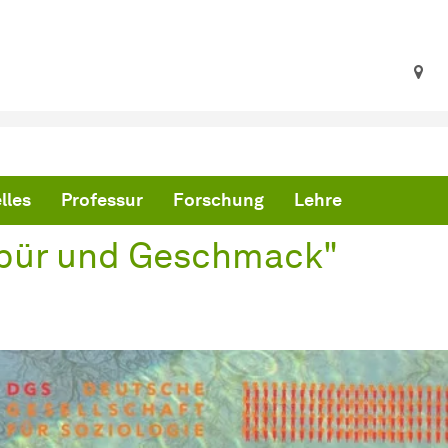
ind hier:
artseite
Keynotevortrag "Gespür und Geschmack"
lles
Professur
Forschung
Lehre
spür und Geschmack"